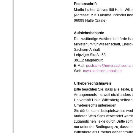
Postanschrift
Martin-Luther-Universität Halle-Witt
(Adressat, z.B. Fakultät und/oder Inst
06099 Halle (Saale)
Aufsichtsbehörde
Die zuständige Aufsichtsbehörde ist
Ministerium für Wissenschaft, Ener
Sachsen-Anhalt
Leipziger Straße 58
39112 Magdeburg
E-Mail:
poststelle@mwu.sachsen-anh
Web:
mwu.sachsen-anhalt.de
Urheberrechtshinweis
Bitte beachten Sie, dass alle Texte, 
Arrangements - soweit nicht anders er
Universität Halle-Wittenberg selbst 
Urheberrechts unterliegen.
Sie dürfen damit beispielsweise wed
anderen Web-Sites verwendet werde
zugänglichen Texte durch Dritte sti
nur unter der Bedingung zu, dass die
Wittenberg als Urheber genannt wird