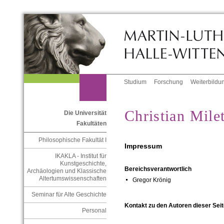
Studium
Forschung
Weiterbildu
Christian Mile
Die Universität
Fakultäten
Philosophische Fakultät I
Impressum
IKAKLA - Institut für
Kunstgeschichte,
Bereichsverantwortlich
Archäologien und Klassische
Altertumswissenschaften
Gregor Krönig
Seminar für Alte Geschichte
Kontakt zu den Autoren dieser Seit
Personal