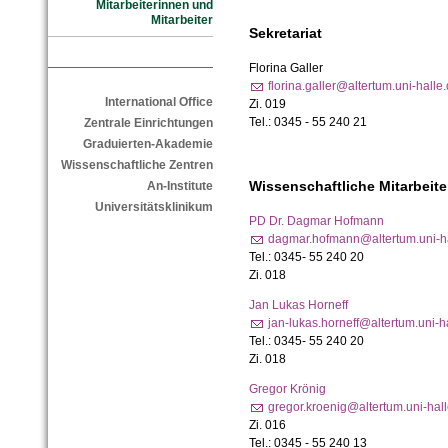
Mitarbeiterinnen und
Mitarbeiter
Sekretariat
Florina Galler
florina.galler@altertum.uni-halle
International Office
Zi. 019
Tel.: 0345 - 55 240 21
Zentrale Einrichtungen
Graduierten-Akademie
Wissenschaftliche Zentren
Wissenschaftliche Mitarbeite
An-Institute
Universitätsklinikum
PD Dr. Dagmar Hofmann
dagmar.hofmann@altertum.uni-h
Tel.: 0345- 55 240 20
Zi. 018
Jan Lukas Horneff
jan-lukas.horneff@altertum.uni-h
Tel.: 0345- 55 240 20
Zi. 018
Gregor Krönig
gregor.kroenig@altertum.uni-hal
Zi. 016
Tel.: 0345 - 55 240 13