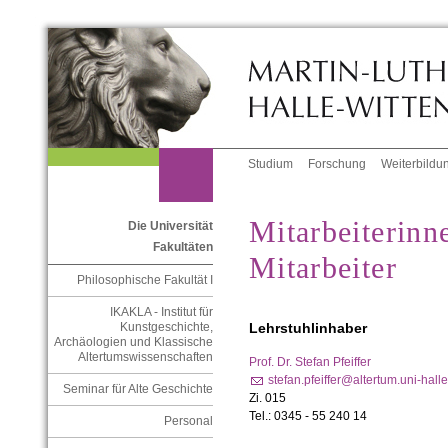
Studium
Forschung
Weiterbildu
Mitarbeiterinn
Die Universität
Fakultäten
Mitarbeiter
Philosophische Fakultät I
IKAKLA - Institut für
Lehrstuhlinhaber
Kunstgeschichte,
Archäologien und Klassische
Altertumswissenschaften
Prof. Dr. Stefan Pfeiffer
stefan.pfeiffer@altertum.uni-hall
Seminar für Alte Geschichte
Zi. 015
Tel.: 0345 - 55 240 14
Personal